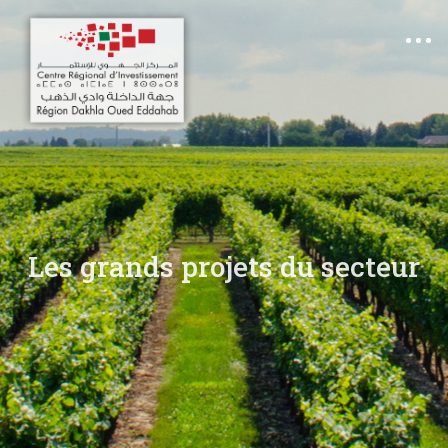
FR
EN
AR
Les grands projets du secteur